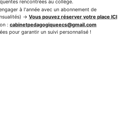
réquentes rencontrées au collège.
s’engager à l'année avec un abonnement de
nsualités) →
Vous pouvez réserver votre place ICI
ion :
cabinetpedagogiqueecs@gmail.com
ées pour garantir un suivi personnalisé !
Newletters
nscrivez-vour pour recevoir la newsletter