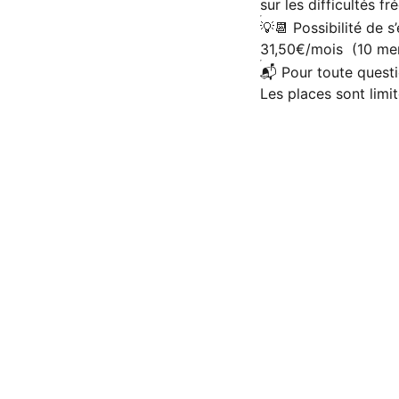
sur les difficultés f
💡📆 Possibilité de 
31,50€/mois (10 me
📬 Pour toute quest
Les places sont limit
Pour me contacter
cabinetpedagogiqueecs@gmail.com
I