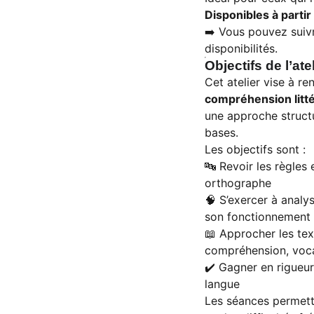
Disponibles à parti
➡️ Vous pouvez suiv
disponibilités.
Objectifs de l’atel
Cet atelier vise à r
compréhension litté
une approche structu
bases.
Les objectifs sont :
🔤 Revoir les règles
orthographe
🧠 S’exercer à analy
son fonctionnement
📖 Approcher les text
compréhension, voca
✔️ Gagner en rigueur
langue
Les séances permette