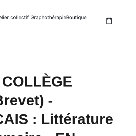
elier collectif Graphothérapie
Boutique
er COLLÈGE
Brevet) -
IS : Littérature