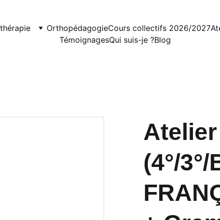
thérapie
Orthopédagogie
Cours collectifs 2026/2027
At
Témoignages
Qui suis-je ?
Blog
Ateli
(4°/3°/
FRANÇA